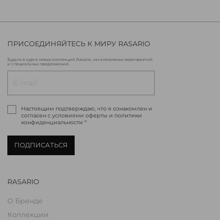
ПРИСОЕДИНЯЙТЕСЬ К МИРУ RASARIO
Будьте в курсе новых коллекций Rasario, эксклюзивных мероприятий
и специальных предложений.
Настоящим подтверждаю, что я ознакомлен и
согласен с условиями оферты и политики
конфиденциальности
*
ПОДПИСАТЬСЯ
RASARIO
О Бренде
Коллекции