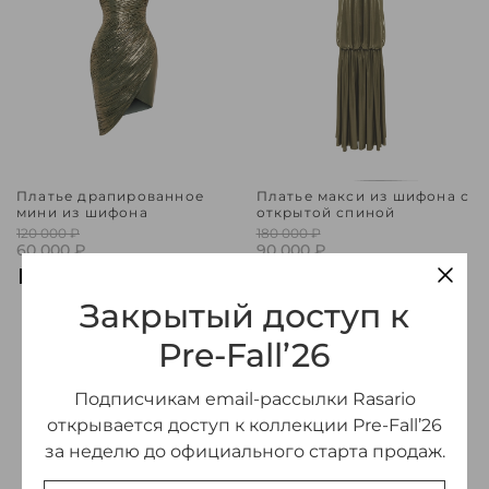
Платье драпированное
Платье макси из шифона с
мини из шифона
открытой спиной
120 000 ₽
180 000 ₽
60 000 ₽
90 000 ₽
-50%
-50%
Закрытый доступ к
Pre-Fall’26
Подписчикам email-рассылки Rasario
открывается доступ к коллекции Pre-Fall’26
за неделю до официального старта продаж.