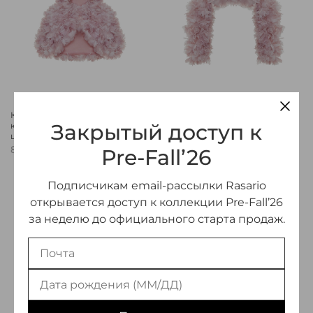
Кейп укороченный с
Болеро объемное с
Закрытый доступ к
капюшоном и отделкой из
отделкой из цветов
цветов
85 000 ₽
85 000 ₽
Pre-Fall’26
Предзаказ
Подписчикам email-рассылки Rasario
открывается доступ к коллекции Pre-Fall’26
за неделю до официального старта продаж.