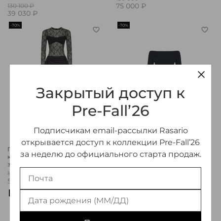
75 000 ₽
130 100 ₽
39 030 ₽
-70%
-70%
Закрытый доступ к
Pre-Fall’26
Подписчикам email-рассылки Rasario
открывается доступ к коллекции Pre-Fall’26
Платье мини из атласа и
Платье мини из крепа с
за неделю до официального старта продаж.
кружева со шлейфом с
бахромой
закрытым лифом
180 000 ₽
54 000 ₽
190 000 ₽
57 000 ₽
-70%
-50%