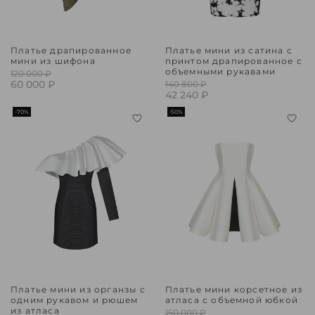
Платье драпированное
Платье мини из сатина с
мини из шифона
принтом драпированное с
объемными рукавами
120 000 ₽
60 000 ₽
140 800 ₽
42 240 ₽
-70%
-50%
Платье мини из органзы с
Платье мини корсетное из
одним рукавом и рюшем
атласа с объемной юбкой
из атласа
150 000 ₽