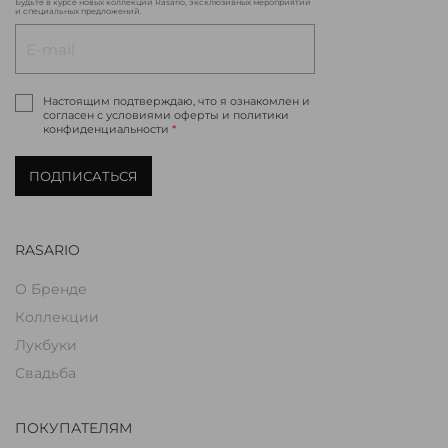
Будьте в курсе новых коллекций Rasario, эксклюзивных мероприятий
и специальных предложений.
Настоящим подтверждаю, что я ознакомлен и
согласен с условиями оферты и политики
конфиденциальности
*
ПОДПИСАТЬСЯ
RASARIO
О Бренде
Коллекции
Лукбуки
Свадьба
ПОКУПАТЕЛЯМ