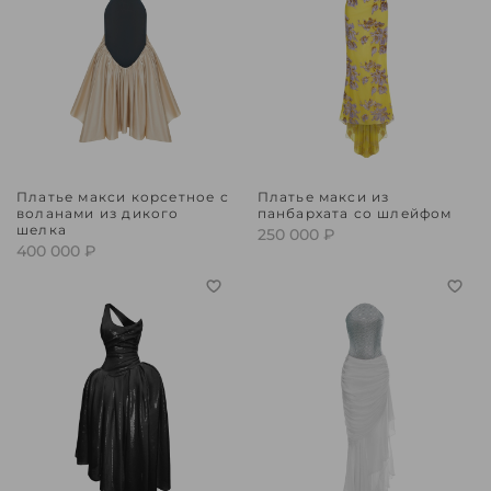
Платье макси корсетное с
Платье макси из
воланами из дикого
панбархата со шлейфом
шелка
250 000 ₽
400 000 ₽