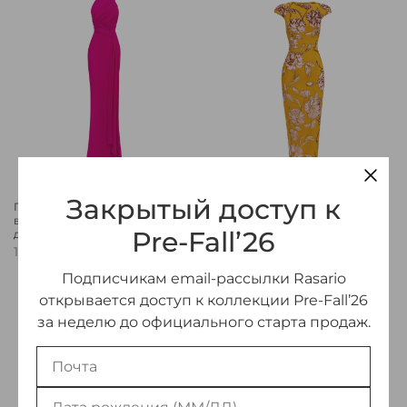
Закрытый доступ к
Платье макси из
Платье миди из
вискозного крепа с
панбархата с открытой
Pre-Fall’26
драпировкой и шлейфом
спиной
180 000 ₽
198 000 ₽
Подписчикам email-рассылки Rasario
открывается доступ к коллекции Pre-Fall’26
за неделю до официального старта продаж.