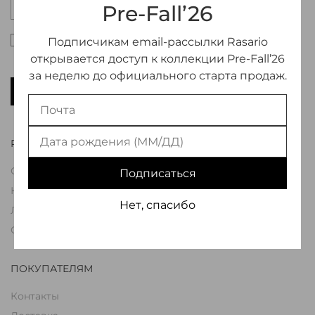
Pre-Fall’26
Настоящим подтверждаю, что я ознакомлен и
Подписчикам email-рассылки Rasario
согласен с условиями оферты и политики
открывается доступ к коллекции Pre-Fall’26
конфиденциальности
*
за неделю до официального старта продаж.
ПОДПИСАТЬСЯ
RASARIO
О Бренде
Подписаться
Коллекции
Нет, спасибо
Лукбуки
Свадьба
ПОКУПАТЕЛЯМ
Контакты