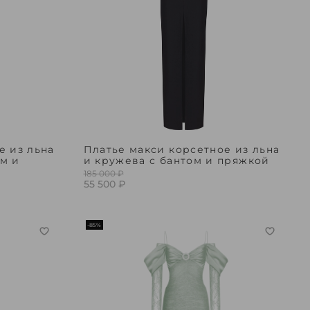
е из льна
Платье макси корсетное из льна
м и
и кружева с бантом и пряжкой
185 000 ₽
55 500 ₽
-85%