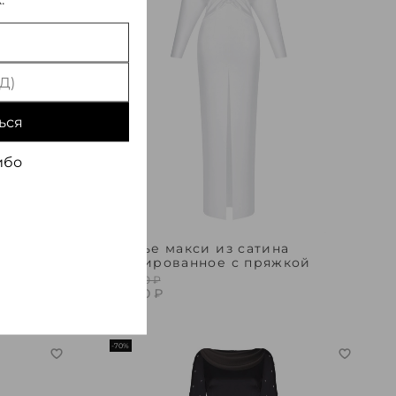
ься
ибо
ванное из
Платье макси из сатина
драпированное с пряжкой
220 000 ₽
66 000 ₽
-70%