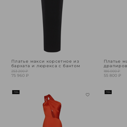
Платье макси корсетное из
Платье м
бархата и люрекса с бантом
драпиро
253 200 ₽
186 000 ₽
75 960 ₽
55 800 ₽
-70%
-70%