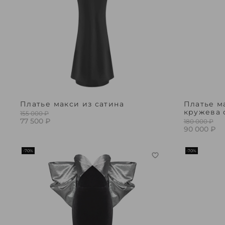
Платье макси из сатина
Платье м
кружева 
155 000 ₽
77 500 ₽
180 000 ₽
90 000 ₽
-70%
-70%