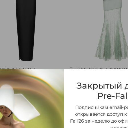
акси из сатина
Платье макси асиммет
ичное драпированное
сатина с кружевом
м и вырезом
драпированное с пряж
Закрытый д
229 000 ₽
68 700 ₽
Pre-Fal
-70%
Подписчикам email-ра
открывается доступ к
Fall’26 за неделю до оф
продаж