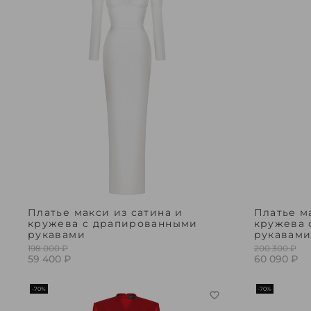
Платье макси из сатина и
Платье м
кружева с драпированными
кружева 
рукавами
рукавам
198 000 ₽
200 300 ₽
59 400 ₽
60 090 ₽
-70%
-70%