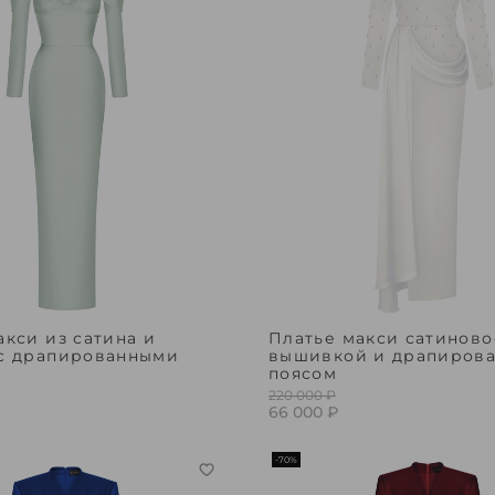
акси из сатина и
Платье макси сатиново
с драпированными
вышивкой и драпиров
и
поясом
220 000 ₽
66 000 ₽
-70%