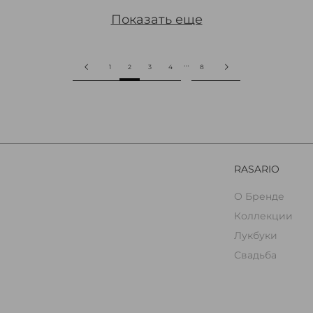
Показать еще
…
2
1
3
4
8
RASARIO
О Бренде
Коллекции
Лукбуки
Свадьба