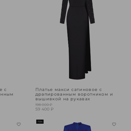
е с
Платье макси сатиновое с
анным
драпированным воротником и
вышивкой на рукавах
198 000 ₽
59 400 ₽
-70%