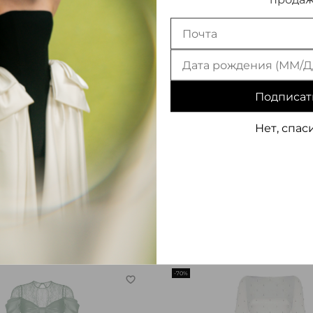
Подписат
Нет, спас
акси драпированное из
Платье макси драпиро
 воротником-стойкой
сатина и кружева
220 000 ₽
66 000 ₽
-70%