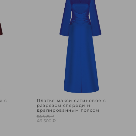
е с
Платье макси сатиновое с
разрезом спереди и
м
драпированным поясом
155 000 ₽
46 500 ₽