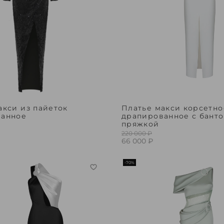
акси из пайеток
Платье макси корсетно
ванное
драпированное с банто
пряжкой
220 000 ₽
66 000 ₽
-70%