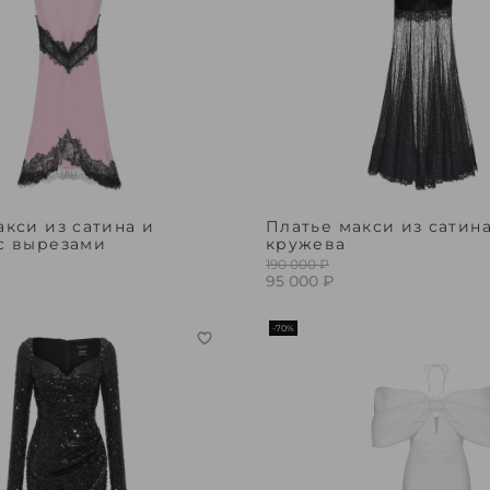
акси из сатина и
Платье макси из сатин
с вырезами
кружева
190 000 ₽
95 000 ₽
-70%