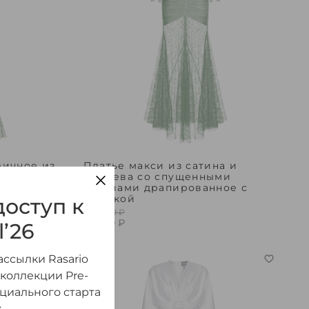
ричное из
Платье макси из сатина и
кружева со спущенными
ками
рукавами драпированное с
пряжкой
оступ к
245 300 ₽
37 590 ₽
l’26
-70%
ссылки Rasario
 коллекции Pre-
ициального старта
.