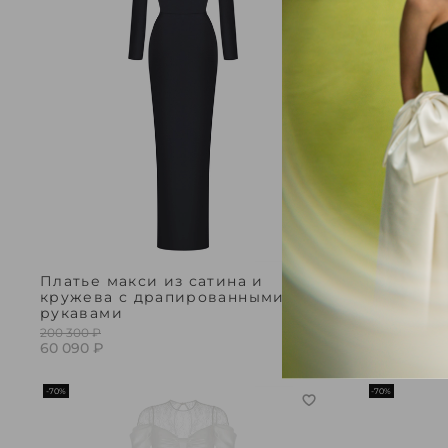
Платье макси из сатина и
Платье м
кружева с драпированными
сатина с
рукавами
221 600 ₽
66 480 ₽
200 300 ₽
60 090 ₽
-70%
-70%