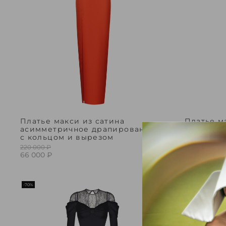
Платье макси из сатина
Платье м
асимметричное драпированное
асимметр
с кольцом и вырезом
с кольцо
220 000 ₽
215 900 ₽
66 000 ₽
64 770 ₽
-70%
-70%