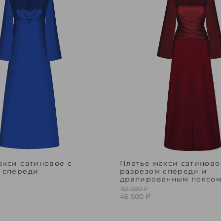
акси сатиновое с
Платье макси сатиново
 спереди
разрезом спереди и
драпированным поясо
155 000 ₽
46 500 ₽