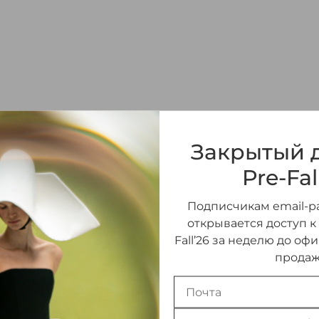
ПЛАТЬЕ МАКСИ С
Закрытый д
43 500 ₽
Pre-Fal
145 000 ₽
Подписчикам email-ра
РАЗМЕР
открывается доступ к
Fall’26 за неделю до оф
44 (FR)
(В НАЛИЧИИ)
продаж