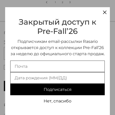
1
2
3
Закрытый доступ к
Pre-Fall’26
ПРИСОЕДИНЯЙТЕСЬ К МИРУ RASARIO
Подписчикам email-рассылки Rasario
Будьте в курсе новых коллекций Rasario, эксклюзивных мероприятий
и специальных предложений.
открывается доступ к коллекции Pre-Fall’26
за неделю до официального старта продаж.
Настоящим подтверждаю, что я ознакомлен и
согласен с условиями оферты и политики
конфиденциальности
*
ПОДПИСАТЬСЯ
Подписаться
Нет, спасибо
RASARIO
О Бренде