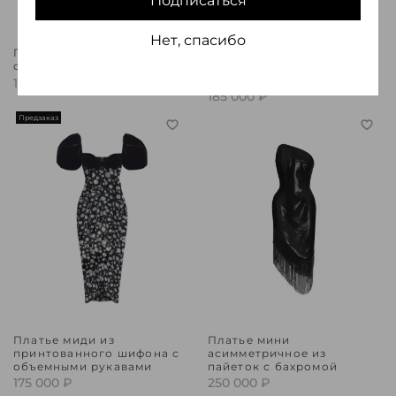
Подписаться
Нет, спасибо
Платье миди из сатина с
Платье миди удлиненное
отделкой из цветов
из шифона
драпированное
170 000 ₽
185 000 ₽
Предзаказ
Платье миди из
Платье мини
принтованного шифона с
асимметричное из
объемными рукавами
пайеток с бахромой
175 000 ₽
250 000 ₽