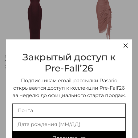
Закрытый доступ к
Платье миди из сатина с
Платье миди удлиненное
отделкой из бахромы
из шифона
Pre-Fall’26
драпированное с рюшем
205 000 ₽
185 000 ₽
Предзаказ
Подписчикам email-рассылки Rasario
открывается доступ к коллекции Pre-Fall’26
за неделю до официального старта продаж.