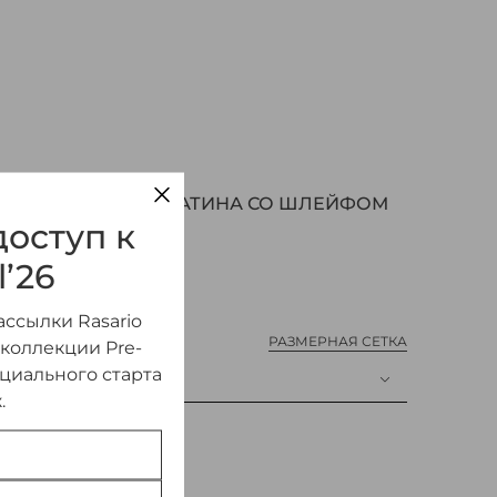
ПИРОВАННАЯ ИЗ САТИНА СО ШЛЕЙФОМ
оступ к
l’26
ссылки Rasario
РАЗМЕРНАЯ СЕТКА
 коллекции Pre-
ициального старта
.