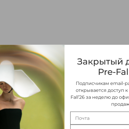
ЮБКА МАКСИ ДРА
Закрытый д
110 000 ₽
Pre-Fal
Подписчикам email-ра
РАЗМЕР
открывается доступ к
Fall’26 за неделю до оф
36 (FR)
(В НАЛИЧИИ)
продаж