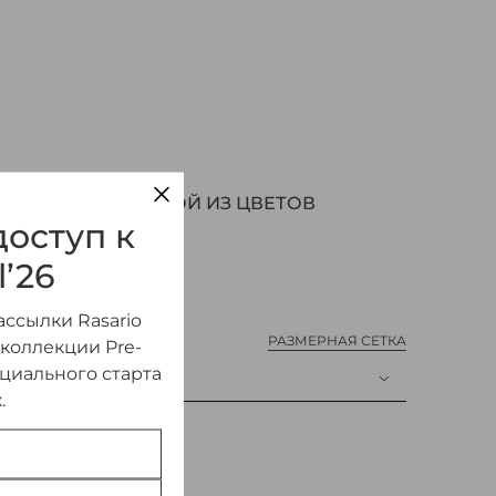
САТИНА С ОТДЕЛКОЙ ИЗ ЦВЕТОВ
оступ к
l’26
ссылки Rasario
РАЗМЕРНАЯ СЕТКА
 коллекции Pre-
ициального старта
.