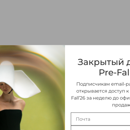
ПЛАТЬЕ МИДИ ИЗ 
Закрытый д
170 000 ₽
Pre-Fal
Подписчикам email-ра
РАЗМЕР
открывается доступ к
Fall’26 за неделю до оф
34 (FR)
(В НАЛИЧИИ)
продаж