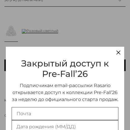
Закрытый доступ к
В КОРЗИНУ
Pre-Fall’26
ДОБАВИТЬ В ИЗБРАННОЕ
Подписчикам email-рассылки Rasario
открывается доступ к коллекции Pre-Fall’26
за неделю до официального старта продаж.
ИНФОРМАЦИЯ О ТОВАРЕ
СВЯЗАТЬСЯ С МЕНЕДЖЕРОМ