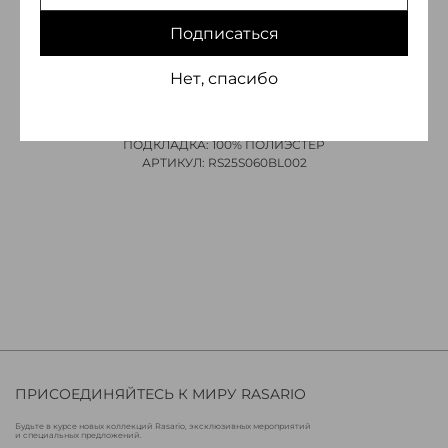
ЭЛЕГАНТНЫЙ КЕЙП С КАПЮШОНОМ, ДЕКОРИРОВАННЫЙ
Подписаться
ПЫШНЫМИ ЦВЕТАМИ, КОТОРЫЕ ДОБАВЛЯЮТ ОБРАЗУ
ТОРЖЕСТВЕННОСТИ. ЛЕГКИЙ И ВОЗДУШНЫЙ, ОН ОТЛИЧНО
СОЧЕТАЕТСЯ С ВЕЧЕРНИМИ ПЛАТЬЯМИ, ВКЛЮЧАЯ ПЛАТЬЕ
Нет, спасибо
МИНИ ИЗ БАРХАТА ИЗ НОВОЙ КОЛЛЕКЦИИ.
СОСТАВ: 100% ПОЛИЭСТЕР
ПОДКЛАДКА: 100% ПОЛИЭСТЕР
АРТИКУЛ: RS25S060BL002
ПРИСОЕДИНЯЙТЕСЬ К МИРУ RASARIO
Будьте в курсе новых коллекций Rasario, эксклюзивных мероприятий
и специальных предложений.