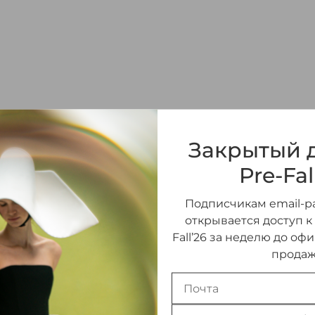
ПЛАТЬЕ МАКСИ ИЗ
Закрытый д
180 000 ₽
Pre-Fal
Подписчикам email-ра
РАЗМЕР
открывается доступ к
Fall’26 за неделю до оф
38 (FR)
(В НАЛИЧИИ)
продаж