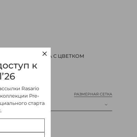
 САТИНА И БАРХАТА С ЦВЕТКОМ
оступ к
l’26
ссылки Rasario
РАЗМЕРНАЯ СЕТКА
 коллекции Pre-
ициального старта
.