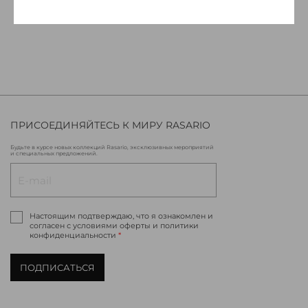
ПРИСОЕДИНЯЙТЕСЬ К МИРУ RASARIO
Будьте в курсе новых коллекций Rasario, эксклюзивных мероприятий
и специальных предложений.
Настоящим подтверждаю, что я ознакомлен и
согласен с условиями оферты и политики
конфиденциальности
*
ПОДПИСАТЬСЯ