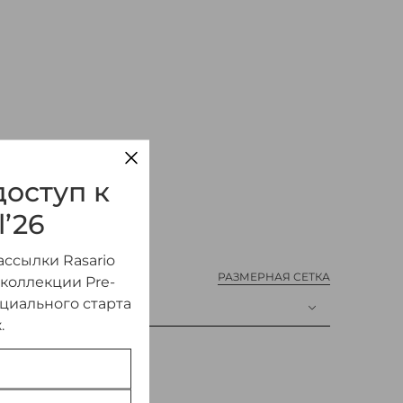
БАРХАТА И САТИНА
оступ к
l’26
ссылки Rasario
РАЗМЕРНАЯ СЕТКА
 коллекции Pre-
ициального старта
.