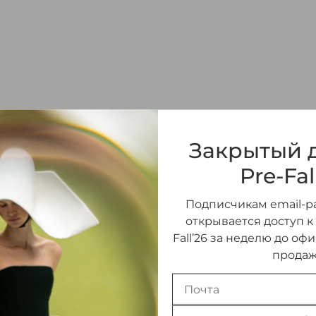
ПЛАТЬЕ МИНИ ИЗ 
Закрытый д
199 000 ₽
Pre-Fal
Подписчикам email-ра
РАЗМЕР
открывается доступ к
Fall’26 за неделю до оф
36 (FR)
(В НАЛИЧИИ)
продаж