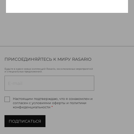
ПРИСОЕДИНЯЙТЕСЬ К МИРУ RASARIO
Будьте в курсе новых коллекций Rasario, эксклюзивных мероприятий
и специальных предложений.
Настоящим подтверждаю, что я ознакомлен и
согласен с условиями оферты и политики
конфиденциальности
*
ПОДПИСАТЬСЯ