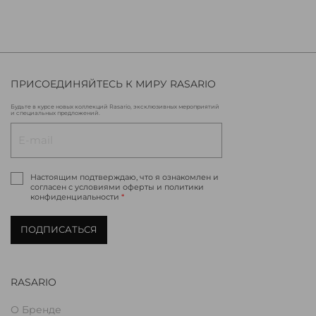
ПРИСОЕДИНЯЙТЕСЬ К МИРУ RASARIO
Будьте в курсе новых коллекций Rasario, эксклюзивных мероприятий
и специальных предложений.
Настоящим подтверждаю, что я ознакомлен и
согласен с условиями оферты и политики
конфиденциальности
*
ПОДПИСАТЬСЯ
RASARIO
О Бренде