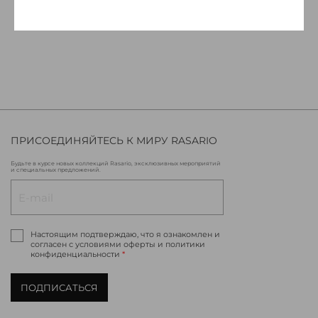
ПРИСОЕДИНЯЙТЕСЬ К МИРУ RASARIO
Будьте в курсе новых коллекций Rasario, эксклюзивных мероприятий
и специальных предложений.
Настоящим подтверждаю, что я ознакомлен и
согласен с условиями оферты и политики
конфиденциальности
*
ПОДПИСАТЬСЯ