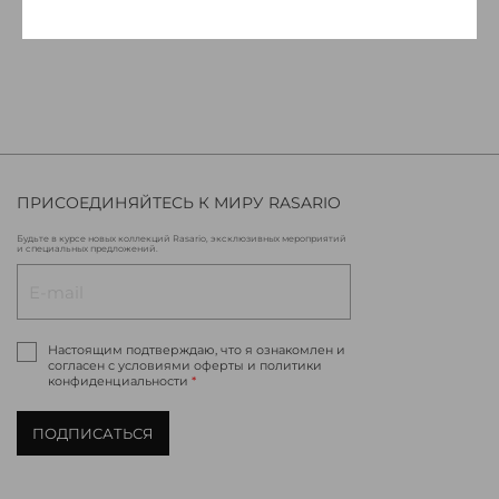
ПРИСОЕДИНЯЙТЕСЬ К МИРУ RASARIO
Будьте в курсе новых коллекций Rasario, эксклюзивных мероприятий
и специальных предложений.
Настоящим подтверждаю, что я ознакомлен и
согласен с условиями оферты и политики
конфиденциальности
*
ПОДПИСАТЬСЯ