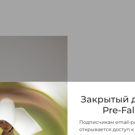
ПЛАТЬЕ МАКСИ ИЗ
Закрытый д
650 000 ₽
Pre-Fal
Подписчикам email-ра
РАЗМЕР
открывается доступ к