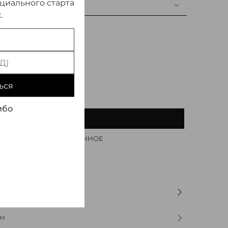
ициального старта
.
ься
ибо
ПРЕДЗАКАЗ
ДОБАВИТЬ В ИЗБРАННОЕ
ОМ