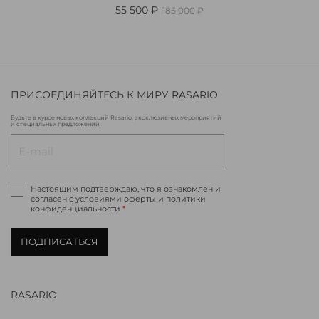
55 500 ₽
185 000 ₽
ПРИСОЕДИНЯЙТЕСЬ К МИРУ RASARIO
Будьте в курсе новых коллекций Rasario, эксклюзивных мероприятий
и специальных предложений.
Настоящим подтверждаю, что я ознакомлен и
согласен с условиями оферты и политики
конфиденциальности
*
ПОДПИСАТЬСЯ
RASARIO