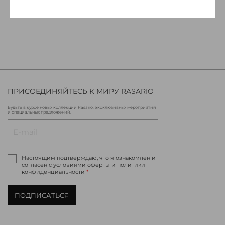
ПРИСОЕДИНЯЙТЕСЬ К МИРУ RASARIO
Будьте в курсе новых коллекций Rasario, эксклюзивных мероприятий
и специальных предложений.
Настоящим подтверждаю, что я ознакомлен и
согласен с условиями оферты и политики
конфиденциальности
*
ПОДПИСАТЬСЯ