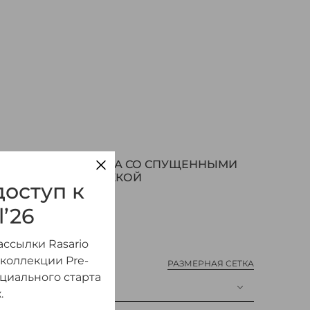
З САТИНА И КРУЖЕВА СО СПУЩЕННЫМИ
РОВАННОЕ С ПРЯЖКОЙ
оступ к
l’26
ссылки Rasario
 коллекции Pre-
РАЗМЕРНАЯ СЕТКА
ициального старта
.