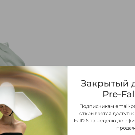
ПЛАТЬЕ МАКСИ И
РУКАВАМИ ДРАПИ
Закрытый д
Pre-Fal
37 590 ₽
245 300 ₽
Подписчикам email-ра
открывается доступ к
РАЗМЕР
Fall’26 за неделю до оф
44 (FR)
(В НАЛИЧИИ)
продаж