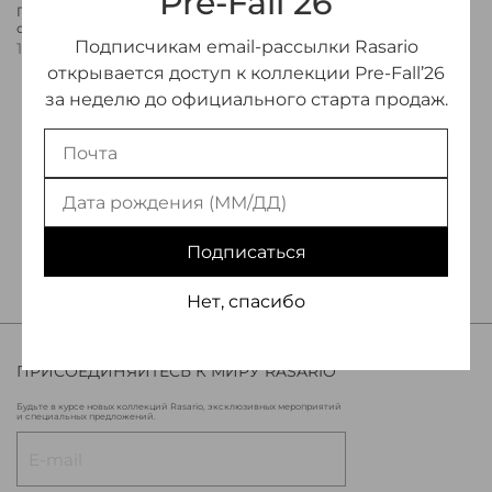
Pre-Fall’26
Платье миди из сатина с
отделкой из цветов
Подписчикам email-рассылки Rasario
170 000 ₽
открывается доступ к коллекции Pre-Fall’26
за неделю до официального старта продаж.
Показать еще
4
1
2
3
Подписаться
Нет, спасибо
ПРИСОЕДИНЯЙТЕСЬ К МИРУ RASARIO
Будьте в курсе новых коллекций Rasario, эксклюзивных мероприятий
и специальных предложений.