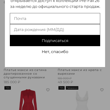
открывается доступ к коллекции Pre-Fall’26
60 090 ₽
за неделю до официального старта продаж.
-70%
Подписаться
Нет, спасибо
Платье макси из сатина
Платье макси из крепа с
драпированное со
вырезами
спущенными рукавами
165 000 ₽
185 000 ₽
49 500 ₽
-70%
-70%
Предзаказ