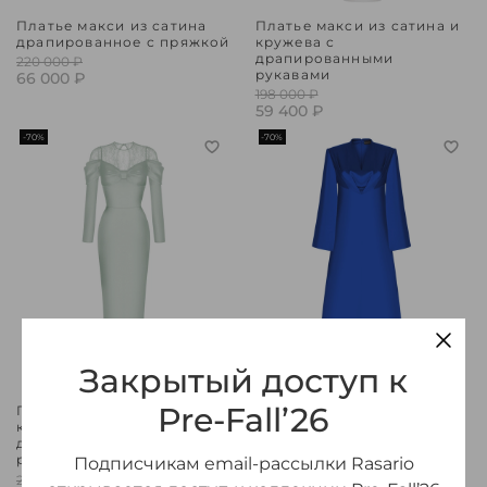
Платье макси из сатина
Платье макси из сатина и
драпированное с пряжкой
кружева с
драпированными
220 000 ₽
рукавами
66 000 ₽
198 000 ₽
59 400 ₽
-70%
-70%
Закрытый доступ к
Pre-Fall’26
Платье макси из сатина и
Платье макси сатиновое с
кружева с
разрезом спереди
драпированными
141 120 ₽
рукавами
Подписчикам email-рассылки Rasario
42 340 ₽
200 300 ₽