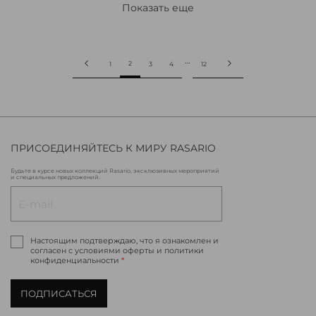
Показать еще
…
2
1
3
4
12
ПРИСОЕДИНЯЙТЕСЬ К МИРУ RASARIO
Будьте в курсе новых коллекций Rasario, эксклюзивных мероприятий
и специальных предложений.
Настоящим подтверждаю, что я ознакомлен и
согласен с условиями оферты и политики
конфиденциальности
*
ПОДПИСАТЬСЯ