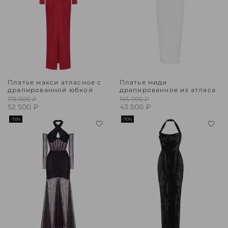
Платье макси атласное с
Платье миди
драпированной юбкой
драпированное из атласа
175 000 ₽
145 000 ₽
52 500 ₽
43 500 ₽
-70%
-70%