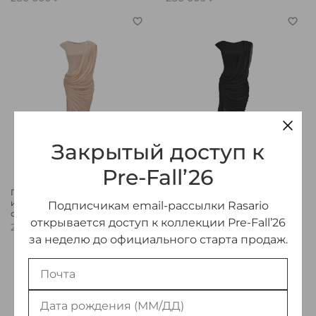
Закрытый доступ к
Pre-Fall’26
Платье макси из вискозы
Платье макси из вискозы
и шелка с открытой
и шелка с открытой
Подписчикам email-рассылки Rasario
спиной
спиной
открывается доступ к коллекции Pre-Fall’26
280 000 ₽
280 000 ₽
за неделю до официального старта продаж.