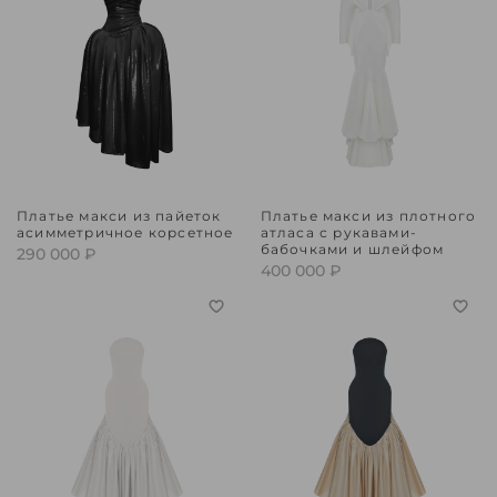
Платье макси из пайеток
Платье макси из плотного
асимметричное корсетное
атласа с рукавами-
бабочками и шлейфом
290 000 ₽
400 000 ₽