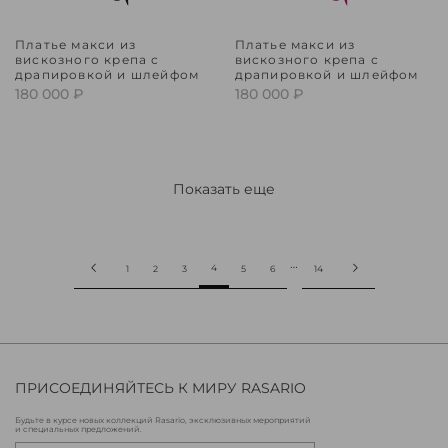
Платье макси из
Платье макси из
вискозного крепа с
вискозного крепа с
драпировкой и шлейфом
драпировкой и шлейфом
180 000 ₽
180 000 ₽
Показать еще
…
4
1
2
3
5
6
14
ПРИСОЕДИНЯЙТЕСЬ К МИРУ RASARIO
Будьте в курсе новых коллекций Rasario, эксклюзивных мероприятий
и специальных предложений.