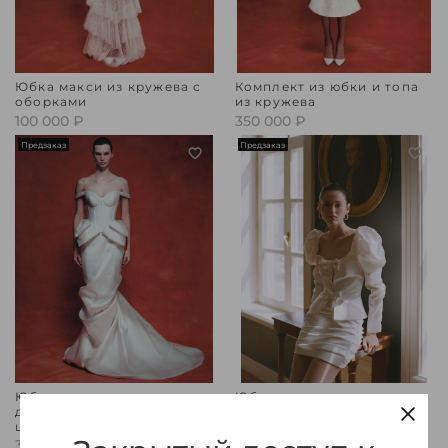
Юбка макси из кружева с
Комплект из юбки и топа
оборками
из кружева
100 000 ₽
350 000 ₽
Предзаказ
Предзаказ
Юбка макси из атласа
Юбка мини из атласа
драпированная со
190 000 ₽
шлейфом
340 000 ₽