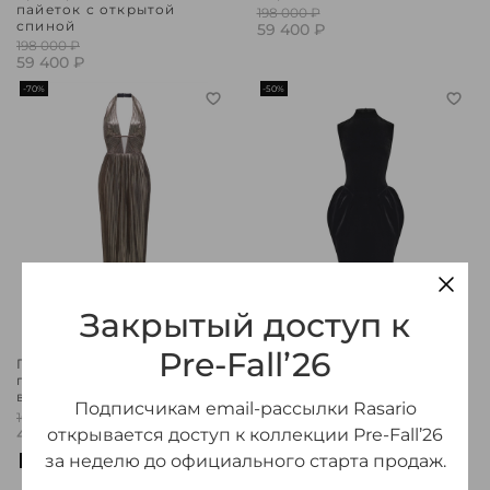
пайеток с открытой
198 000 ₽
спиной
59 400 ₽
198 000 ₽
59 400 ₽
-70%
-50%
Закрытый доступ к
Pre-Fall’26
Платье макси
Платье миди из бархата
плиссированное с
160 000 ₽
вырезом
80 000 ₽
Подписчикам email-рассылки Rasario
165 000 ₽
49 500 ₽
открывается доступ к коллекции Pre-Fall’26
за неделю до официального старта продаж.
-30%
-50%