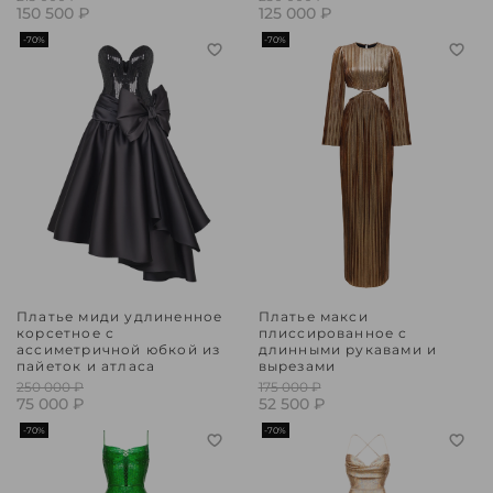
150 500 ₽
125 000 ₽
-70%
-70%
Платье миди удлиненное
Платье макси
корсетное с
плиссированное с
ассиметричной юбкой из
длинными рукавами и
пайеток и атласа
вырезами
250 000 ₽
175 000 ₽
75 000 ₽
52 500 ₽
-70%
-70%