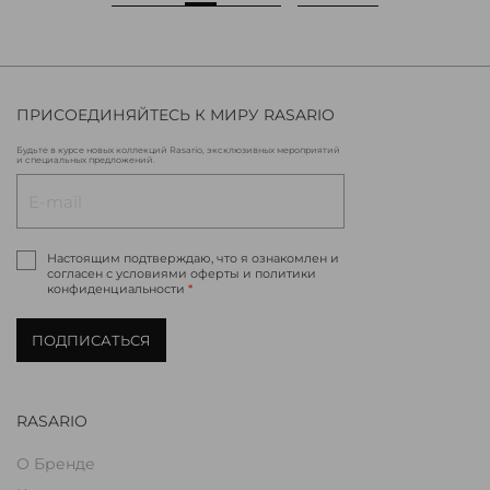
ПРИСОЕДИНЯЙТЕСЬ К МИРУ RASARIO
Будьте в курсе новых коллекций Rasario, эксклюзивных мероприятий
и специальных предложений.
Настоящим подтверждаю, что я ознакомлен и
согласен с условиями оферты и политики
конфиденциальности
*
ПОДПИСАТЬСЯ
RASARIO
О Бренде