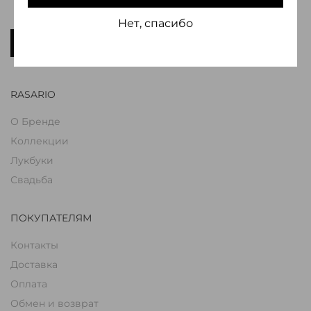
согласен с условиями оферты и политики
конфиденциальности
*
Нет, спасибо
ПОДПИСАТЬСЯ
RASARIO
О Бренде
Коллекции
Лукбуки
Свадьба
ПОКУПАТЕЛЯМ
Контакты
Доставка
Оплата
Обмен и возврат