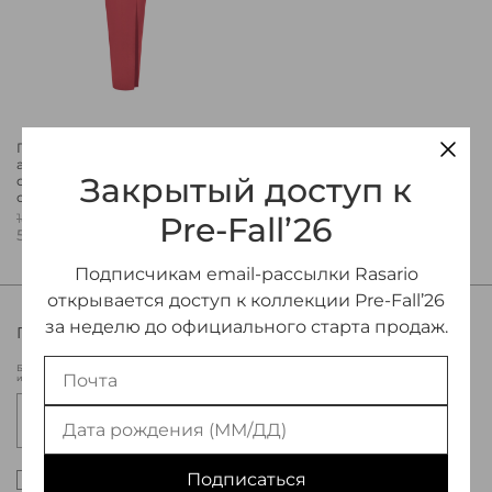
Платье макси
ассимметричное из сатина
Закрытый доступ к
с бантом и открытой
спиной
Pre-Fall’26
185 000 ₽
55 500 ₽
Подписчикам email-рассылки Rasario
открывается доступ к коллекции Pre-Fall’26
за неделю до официального старта продаж.
ПРИСОЕДИНЯЙТЕСЬ К МИРУ RASARIO
Будьте в курсе новых коллекций Rasario, эксклюзивных мероприятий
и специальных предложений.
Подписаться
Настоящим подтверждаю, что я ознакомлен и