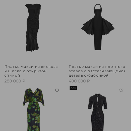
Платье макси из вискозы
Платье макси из плотного
и шелка с открытой
атласа с отстегивающейся
спиной
деталью-бабочкой
280 000 ₽
400 000 ₽
-50%