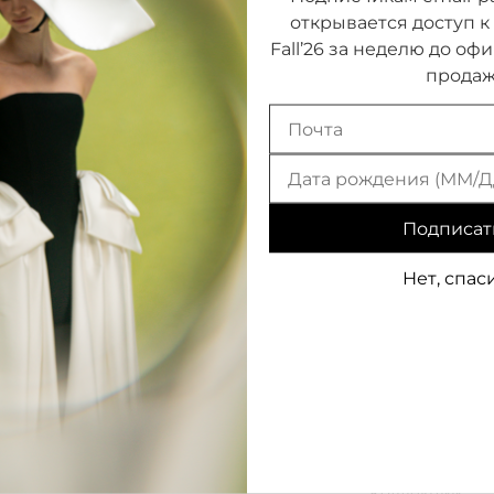
открывается доступ к
Fall’26 за неделю до оф
продаж
Подписат
Нет, спас
RASARIO
О Бренде
Коллекции