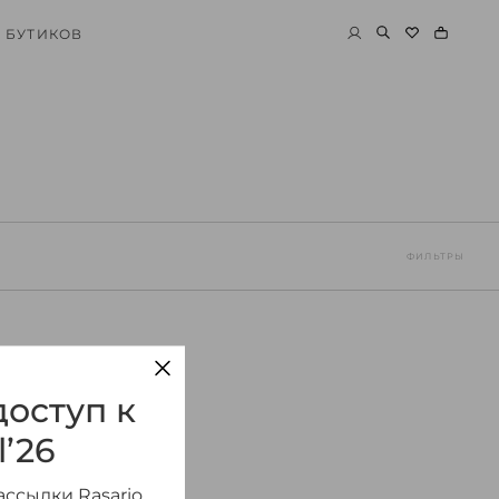
 БУТИКОВ
ФИЛЬТРЫ
оступ к
l’26
ссылки Rasario