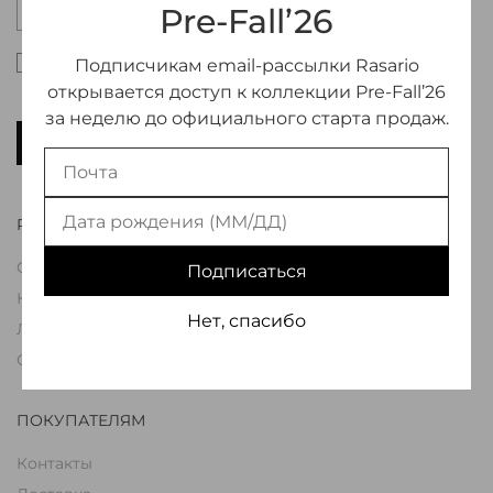
Pre-Fall’26
Настоящим подтверждаю, что я ознакомлен и
Подписчикам email-рассылки Rasario
согласен с условиями оферты и политики
открывается доступ к коллекции Pre-Fall’26
конфиденциальности
*
за неделю до официального старта продаж.
ПОДПИСАТЬСЯ
RASARIO
О Бренде
Подписаться
Коллекции
Нет, спасибо
Лукбуки
Свадьба
ПОКУПАТЕЛЯМ
Контакты