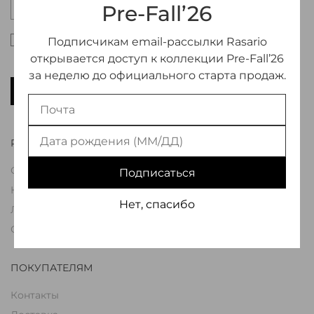
Pre-Fall’26
Настоящим подтверждаю, что я ознакомлен и
Подписчикам email-рассылки Rasario
согласен с условиями оферты и политики
открывается доступ к коллекции Pre-Fall’26
конфиденциальности
*
за неделю до официального старта продаж.
ПОДПИСАТЬСЯ
RASARIO
О Бренде
Подписаться
Коллекции
Нет, спасибо
Лукбуки
Свадьба
ПОКУПАТЕЛЯМ
Контакты