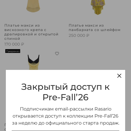
Платье макси из
Платье макси из
вискозного крепа с
панбархата со шлейфом
драпировкой и открытой
250 000 ₽
спиной
170 000 ₽
Предзаказ
Закрытый доступ к
Pre-Fall’26
Подписчикам email-рассылки Rasario
открывается доступ к коллекции Pre-Fall’26
за неделю до официального старта продаж.
Платье макси из бархата и
сатина с драпировкой