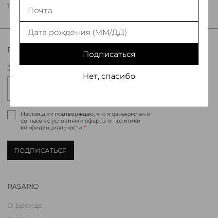
185 000 ₽
ПРИСОЕДИНЯЙТЕСЬ К МИРУ RASARIO
Подписаться
Будьте в курсе новых коллекций Rasario, эксклюзивных мероприятий
и специальных предложений.
Нет, спасибо
Настоящим подтверждаю, что я ознакомлен и
согласен с условиями оферты и политики
конфиденциальности
*
ПОДПИСАТЬСЯ
RASARIO
О Бренде