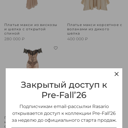
Платье макси из вискозы
Платье макси корсетное с
и шелка с открытой
воланами из дикого
спиной
шелка
280 000 ₽
400 000 ₽
Закрытый доступ к
Pre-Fall’26
Подписчикам email-рассылки Rasario
открывается доступ к коллекции Pre-Fall’26
Платье макси корсетное
за неделю до официального старта продаж.
из кружева со
спущенными рукавами