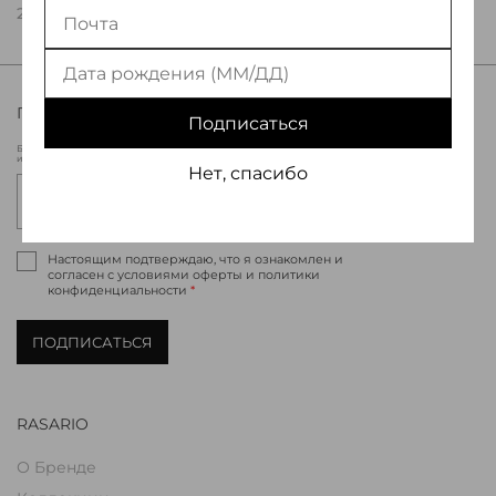
250 000 ₽
ПРИСОЕДИНЯЙТЕСЬ К МИРУ RASARIO
Подписаться
Будьте в курсе новых коллекций Rasario, эксклюзивных мероприятий
и специальных предложений.
Нет, спасибо
Настоящим подтверждаю, что я ознакомлен и
согласен с условиями оферты и политики
конфиденциальности
*
ПОДПИСАТЬСЯ
RASARIO
О Бренде