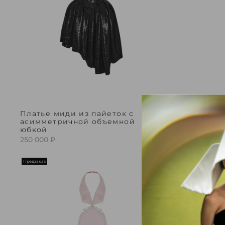
Платье миди из пайеток с
Платье и
асимметричной объемной
фигурны
юбкой
280 000 ₽
250 000 ₽
Предзаказ
Предзаказ