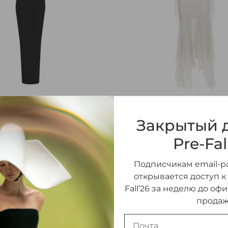
з панбархата и крепа с
Платье макси из шелка
Закрытый д
м вырезом
люрексом и рюшами
250 000 ₽
Pre-Fal
Подписчикам email-ра
открывается доступ к
Fall’26 за неделю до оф
продаж