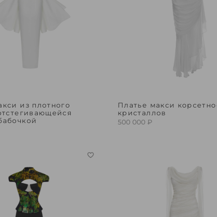
акси из плотного
Платье макси корсетно
 отстегивающейся
кристаллов
бабочкой
500 000 ₽