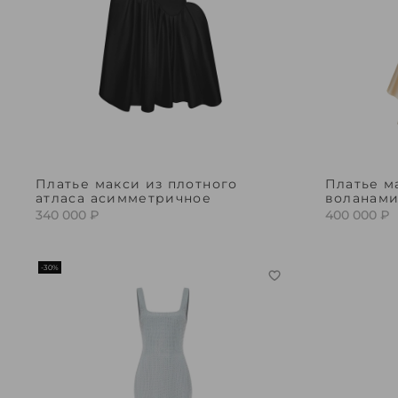
Платье макси из плотного
Платье м
атласа асимметричное
воланами
340 000 ₽
400 000 ₽
-30%