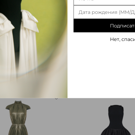
Подписат
Нет, спас
акси корсетное из
Платье макси из сатина
 кружева
цветком
175 000 ₽