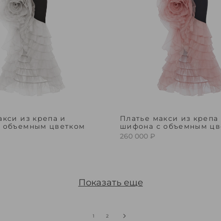
акси из крепа и
Платье макси из крепа
 объемным цветком
шифона с объемным цв
260 000 ₽
Показать еще
1
2