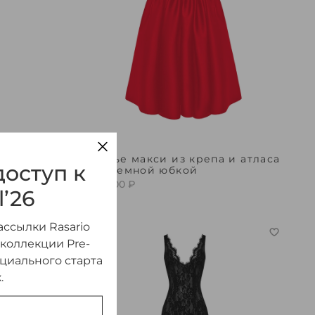
 с
Платье макси из крепа и атласа
оступ к
с объемной юбкой
280 000 ₽
l’26
ссылки Rasario
 коллекции Pre-
ициального старта
.