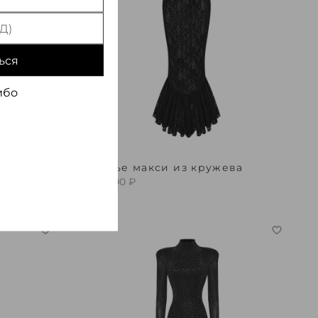
ься
ибо
 с
Платье макси из кружева
250 000 ₽