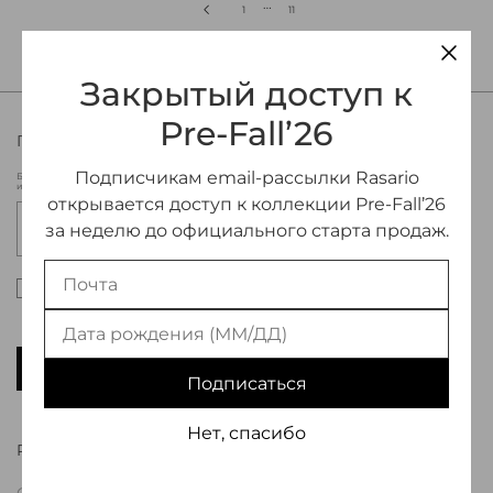
…
1
11
Закрытый доступ к
Pre-Fall’26
ПРИСОЕДИНЯЙТЕСЬ К МИРУ RASARIO
Подписчикам email-рассылки Rasario
Будьте в курсе новых коллекций Rasario, эксклюзивных мероприятий
и специальных предложений.
открывается доступ к коллекции Pre-Fall’26
за неделю до официального старта продаж.
Настоящим подтверждаю, что я ознакомлен и
согласен с условиями оферты и политики
конфиденциальности
*
ПОДПИСАТЬСЯ
Подписаться
Нет, спасибо
RASARIO
О Бренде