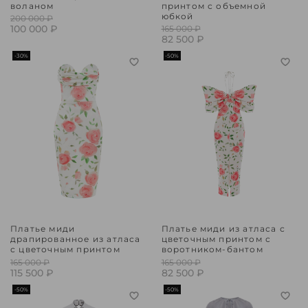
воланом
принтом с объемной
юбкой
200 000 ₽
100 000 ₽
165 000 ₽
82 500 ₽
-30%
-50%
Платье миди
Платье миди из атласа с
драпированное из атласа
цветочным принтом с
с цветочным принтом
воротником-бантом
165 000 ₽
165 000 ₽
115 500 ₽
82 500 ₽
-50%
-50%