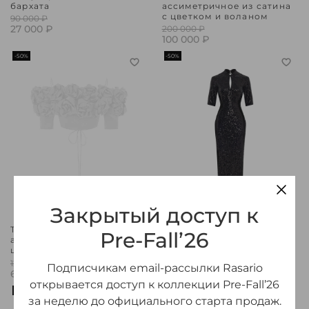
бархата
ассиметричное из сатина
с цветком и воланом
90 000 ₽
27 000 ₽
200 000 ₽
100 000 ₽
-50%
-50%
Закрытый доступ к
Топ укороченный из
Платье миди удлиненное
Pre-Fall’26
атласа с отделкой из
из пайеток с открытой
цветов и открытой спиной
спиной и вырезом
120 000 ₽
170 000 ₽
Подписчикам email-рассылки Rasario
60 000 ₽
85 000 ₽
открывается доступ к коллекции Pre-Fall’26
-50%
-50%
за неделю до официального старта продаж.