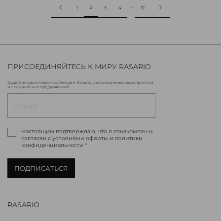
…
2
1
3
4
17
ПРИСОЕДИНЯЙТЕСЬ К МИРУ RASARIO
Будьте в курсе новых коллекций Rasario, эксклюзивных мероприятий
и специальных предложений.
Настоящим подтверждаю, что я ознакомлен и
согласен с условиями оферты и политики
конфиденциальности
*
ПОДПИСАТЬСЯ
RASARIO