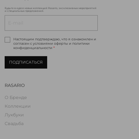
Будьте в курсе новых коллекций Rasario, эксклюзивных мероприятий
и специальных предложений.
Настоящим подтверждаю, что я ознакомлен и
согласен с условиями оферты и политики
конфиденциальности
*
ПОДПИСАТЬСЯ
RASARIO
О Бренде
Коллекции
Лукбуки
Свадьба