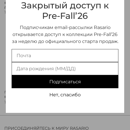
Закрытый доступ к
вискозного крепа с
вискозного крепа
драпировкой
170 000 ₽
175 000 ₽
Pre-Fall’26
Предзаказ
Подписчикам email-рассылки Rasario
открывается доступ к коллекции Pre-Fall’26
за неделю до официального старта продаж.
Подписаться
Платье миди из
Платье миди из сатина с
Нет, спасибо
вискозного крепа
кристаллами
170 000 ₽
200 000 ₽
ПРИСОЕДИНЯЙТЕСЬ К МИРУ RASARIO